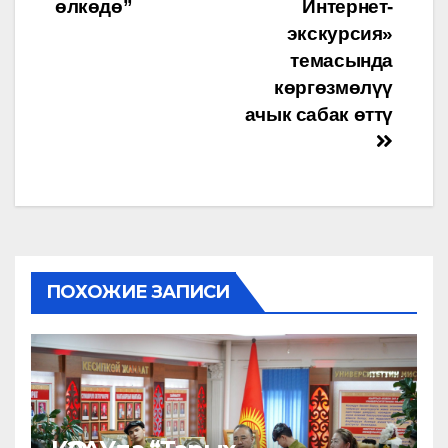
navigation
өлкөдө”
Интернет-
экскурсия»
темасында
көргөзмөлүү
ачык сабак өттү
ПОХОЖИЕ ЗАПИСИ