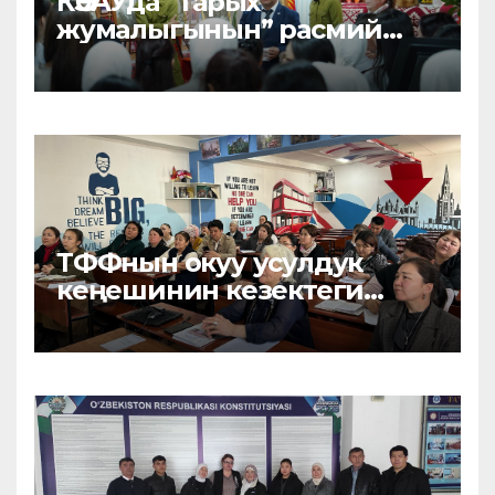
КӨЭАУда “Тарых
жумалыгынын” расмий
ачылышы өттү
ТФФнын окуу усулдук
кеңешинин кезектеги
жыйыны өткөрүлдү