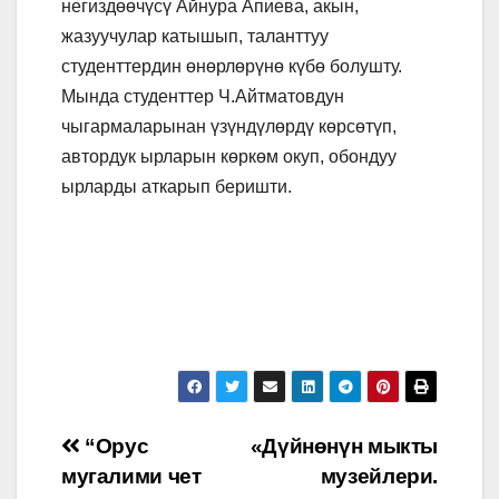
негиздөөчүсү Айнура Апиева, акын,
жазуучулар катышып, таланттуу
студенттердин өнөрлөрүнө күбө болушту.
Мында студенттер Ч.Айтматовдун
чыгармаларынан үзүндүлөрдү көрсөтүп,
автордук ырларын көркөм окуп, обондуу
ырларды аткарып беришти.
Post
“Орус
«Дүйнөнүн мыкты
мугалими чет
музейлери.