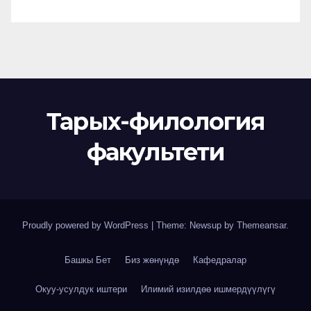
Тарых-филология
факультети
Proudly powered by WordPress
|
Theme: Newsup by
Themeansar
.
Башкы Бет
Биз жөнүндө
Кафедралар
Окуу-усулдук иштери
Илимий изилдөө ишмердүүлүгү