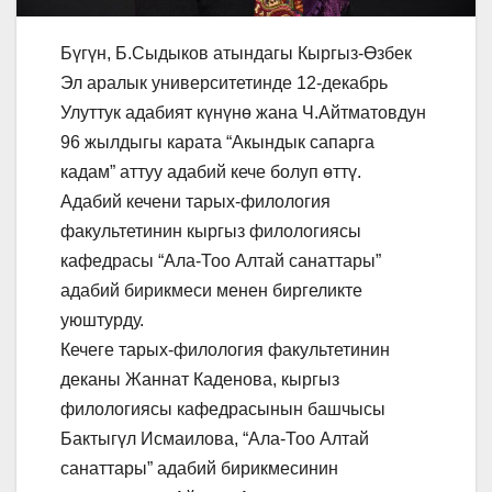
Бүгүн, Б.Сыдыков атындагы Кыргыз-Өзбек
Эл аралык университетинде 12-декабрь
Улуттук адабият күнүнө жана Ч.Айтматовдун
96 жылдыгы карата “Акындык сапарга
кадам” аттуу адабий кече болуп өттү.
Адабий кечени тарых-филология
факультетинин кыргыз филологиясы
кафедрасы “Ала-Тоо Алтай санаттары”
адабий бирикмеси менен биргеликте
уюштурду.
Кечеге тарых-филология факультетинин
деканы Жаннат Каденова, кыргыз
филологиясы кафедрасынын башчысы
Бактыгүл Исмаилова, “Ала-Тоо Алтай
санаттары” адабий бирикмесинин