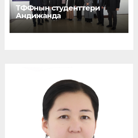
ТФФнын студенттери
Андижанда