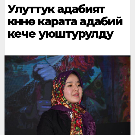
Улуттук адабият
күнүнө карата адабий
кече уюштурулду