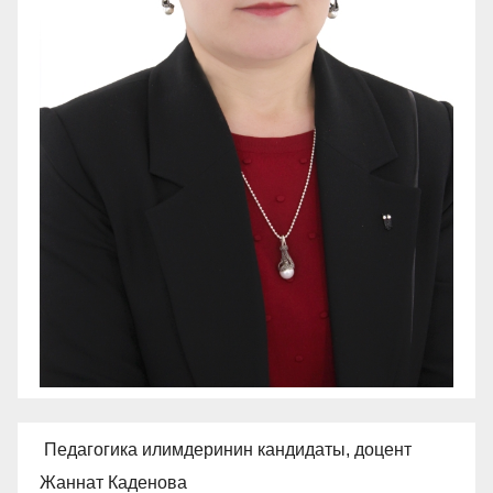
Педагогика илимдеринин кандидаты, доцент
Жаннат Каденова