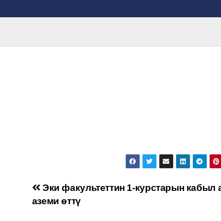
Эки факультеттин 1-курстарын кабыл 
аземи өттү