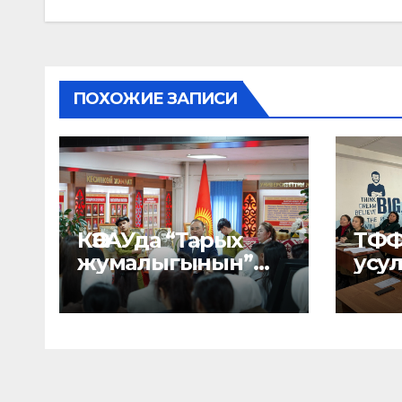
ПОХОЖИЕ ЗАПИСИ
КӨЭАУда “Тарых
ТФФ
жумалыгынын”
усу
расмий ачылышы
кең
өттү
кез
жы
өтк