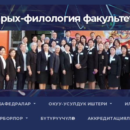
арых-филология факульте
КАФЕДРАЛАР
ОКУУ-УСУЛДУК ИШТЕРИ
И
ОРБОРЛОР
БҮТҮРҮҮЧҮЛӨР
АККРЕДИТАЦИЯ