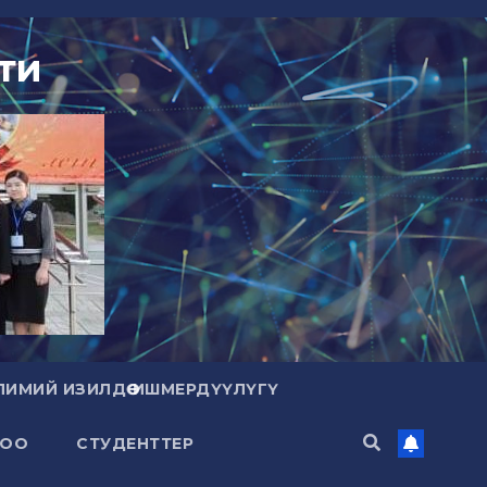
ти
ЛИМИЙ ИЗИЛДӨӨ ИШМЕРДҮҮЛҮГҮ
ЛОО
СТУДЕНТТЕР