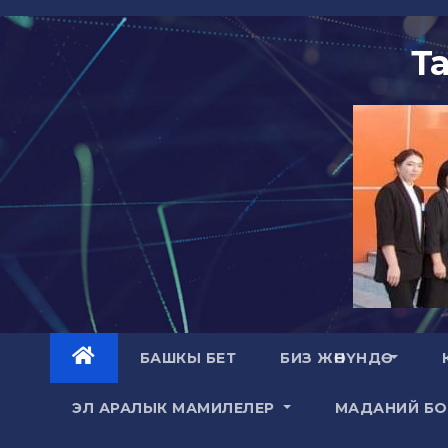
Skip
to
Т
content
БАШКЫ БЕТ
БИЗ ЖӨНҮНДӨ
ЭЛ АРАЛЫК МАМИЛЕЛЕР
МАДАНИЙ Б