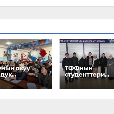
нын окуу
ТФФнын
лдук
студенттери
ешинин
Андижанда
ектеги
йыны
өрүлдү