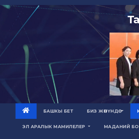
Skip
to
Т
content
БАШКЫ БЕТ
БИЗ ЖӨНҮНДӨ
ЭЛ АРАЛЫК МАМИЛЕЛЕР
МАДАНИЙ Б