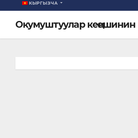
КЫРГЫЗЧА
Окумуштуулар кеңешинин