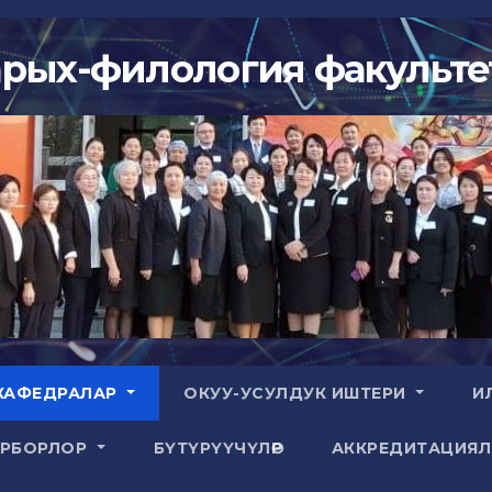
арых-филология факульте
КАФЕДРАЛАР
ОКУУ-УСУЛДУК ИШТЕРИ
И
ОРБОРЛОР
БҮТҮРҮҮЧҮЛӨР
АККРЕДИТАЦИЯ