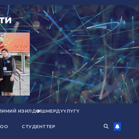
ти
ЛИМИЙ ИЗИЛДӨӨ ИШМЕРДҮҮЛҮГҮ
ЛОО
СТУДЕНТТЕР