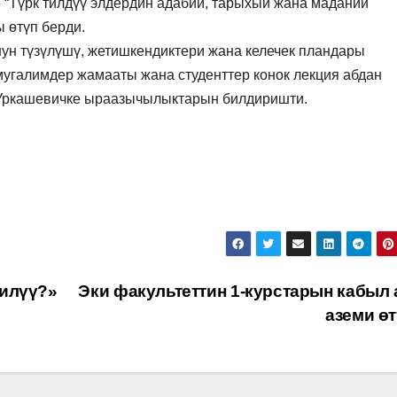
 “Түрк тилдүү элдердин адабий, тарыхый жана маданий
 өтүп берди.
ун түзүлүшү, жетишкендиктери жана келечек пландары
угалимдер жамааты жана студенттер конок лекция абдан
 Уркашевичке ыраазычылыктарын билдиришти.
нилүү?»
Эки факультеттин 1-курстарын кабыл 
аземи ө