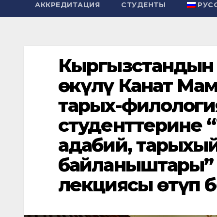
АККРЕДИТАЦИЯ
СТУДЕНТЫ
РУС
Кыргызстандын 
өкүлү Канат Ма
тарых-филологи
студенттерине 
адабий, тарыхы
байланыштары” 
лекциясы өтүп б