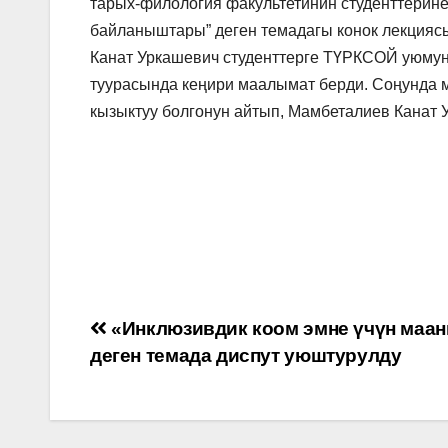
тарых-филология факультетинин студенттерине
байланыштары” деген темадагы конок лекциясы
Канат Уркашевич студенттерге ТҮРКСОЙ уюмун
туурасында кеңири маалымат берди. Соңунда м
кызыктуу болгонун айтып, Мамбеталиев Канат
Навигация
«Инклюзивдик коом эмне үчүн маа
деген темада диспут уюштурулду
по
записям