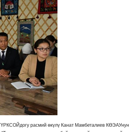
 ТҮРКСОЙдогу расмий өкүлү Канат Мамбеталиев КӨЭАУнун