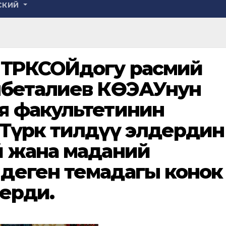
СКИЙ
ТҮРКСОЙдогу расмий
мбеталиев КӨЭАУнун
я факультетинин
“Түрк тилдүү элдердин
й жана маданий
деген темадагы конок
ерди.