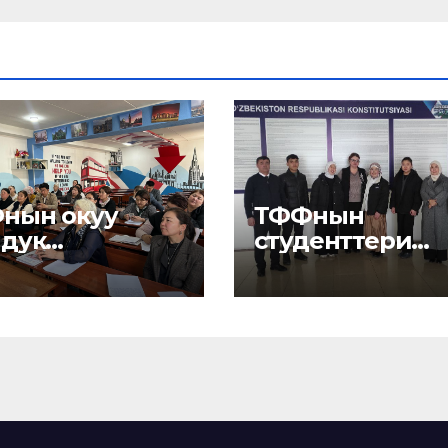
нын окуу
ТФФнын
лдук
студенттери
ешинин
Андижанда
ектеги
йыны
өрүлдү