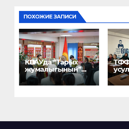
ПОХОЖИЕ ЗАПИСИ
КӨЭАУда “Тарых
ТФФ
жумалыгынын”
усу
расмий ачылышы
кең
өттү
кез
жы
өтк