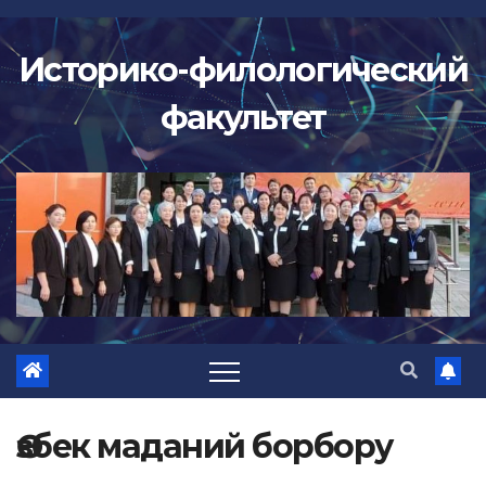
Перейти
к
Историко-филологический
содержимому
факультет
Өзбек маданий борбору