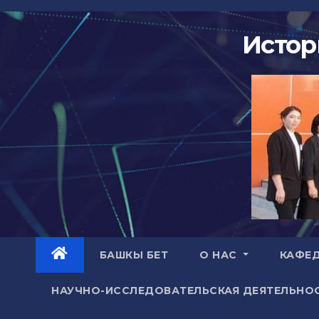
Перейти
к
Истор
содержимому
БАШКЫ БЕТ
О НАС
КАФЕ
НАУЧНО-ИССЛЕДОВАТЕЛЬСКАЯ ДЕЯТЕЛЬНО