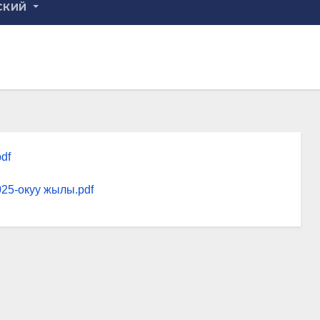
СКИЙ
df
025-окуу жылы.pdf