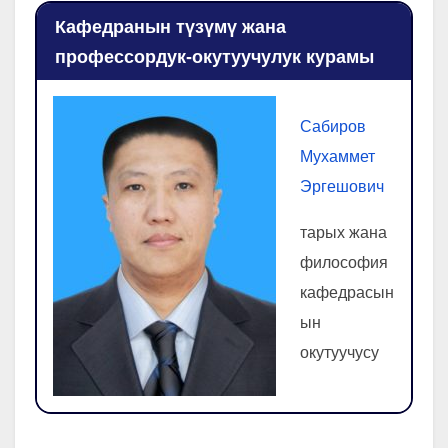
Кафедранын түзүмү жана
профессордук-окутуучулук курамы
Сабиров
Мухаммет
Эргешович
тарых жана
философия
кафедрасын
ын
окутуучусу