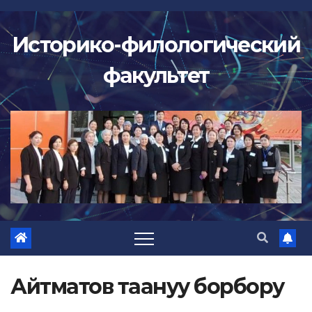
Перейти
к
Историко-филологический
содержимому
факультет
Айтматов таануу борбору