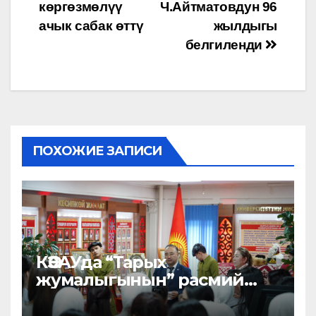
көргөзмөлүү
Ч.Айтматовдун 96
ачык сабак өттү
жылдыгы
белгиленди
ПОХОЖИЕ ЗАПИСИ
КӨЭАУда “Тарых
жумалыгынын” расмий
ачылышы өттү