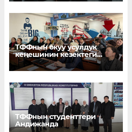
ТФФнын окуу усулдук
кеңешинин кезектеги
жыйыны өткөрүлдү
ТФФнын студенттери
Андижанда