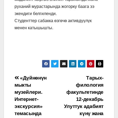
руханий мурастарында жогорку баага ээ
экендиги белгиленди.
Студенттер сабакка өзгөчө активдүүлүк
менен катышышты.
Post
«Дүйнөнүн
Тарых-
мыкты
филология
navigation
музейлери.
факультетинде
Интернет-
12-декабрь
экскурсия»
Улуттук адабият
темасында
күнү жана