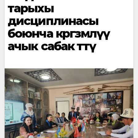
тарыхы
дисциплинасы
боюнча көргөзмөлүү
ачык сабак өттү