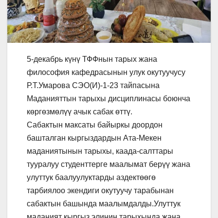
5-декабрь күнү ТФФнын тарых жана
философия кафедрасынын улук окутуучусу
Р.Т.Умарова СЭО(И)-1-23 тайпасына
Маданияттын тарыхы дисциплинасы боюнча
көргөзмөлүү ачык сабак өттү.
Сабактын максаты байыркы доордон
башталган кыргыздардын Ата-Мекен
маданиятынын тарыхы, каада-салттары
тууралуу студенттерге маалымат берүү жана
улуттук баалуулуктарды аздектөөгө
тарбиялоо экендиги окутуучу тарабынан
сабактын башында маалымдалды.Улуттук
маданият кыргыз элинин тарыхында жана